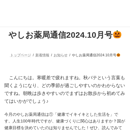
コ
ナ
ン
ビ
テ
ゲ
ン
ー
ツ
シ
へ
ョ
やしお薬局通信2024.10月号
ス
ン
キ
に
ッ
移
プ
動
トップページ
新着情報
お知らせ
やしお薬局通信2024.10月号
こんにちは。寒暖差で疲れますね。秋バテという言葉も
聞くようになり、どの季節が過ごしやすいのかわからない
ですね。朝晩は歩きやすいのでまずはお散歩から初めてみ
てはいかがでしょう♪
今月のやしお薬局通信は①「健康でイキイキとした生活を」で
す。人生100年時代ですが、健康づくりに関心はありますか？国が
健康目標を決めていたのは知りませんでした！ぜひ、読んでみて