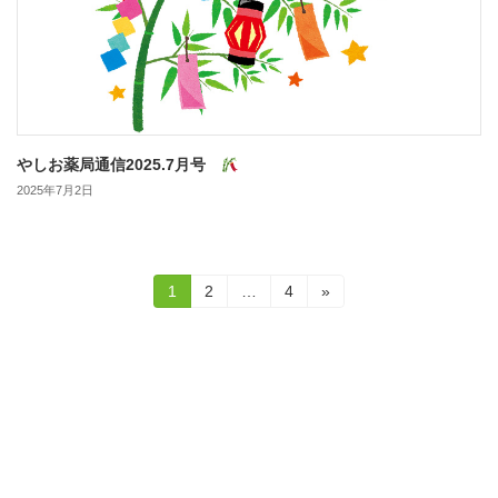
やしお薬局通信2025.7月号
2025年7月2日
投
固
固
固
1
2
…
4
»
定
定
定
稿
ペ
ペ
ペ
ー
ー
ー
の
ジ
ジ
ジ
ペ
ー
ジ